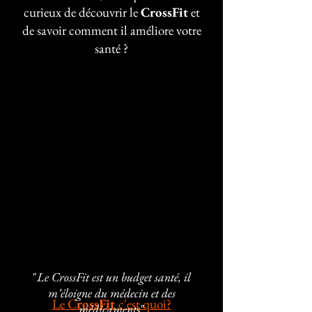
curieux de découvrir le
CrossFit
et
de savoir comment il améliore votre
santé ?
"
Le CrossFit est un budget santé, il
m’éloigne du médecin et des
Le C
rossFit
c'est quoi?
médicament
s"