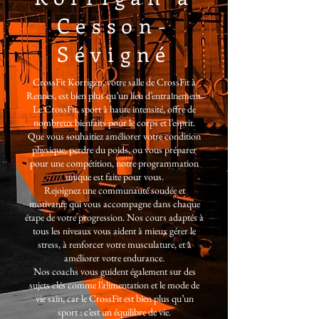
Cesson-
Sévigné
CrossFit Korrigan, votre salle de CrossFit à
Rennes, est bien plus qu’un lieu d’entraînement.
Le CrossFit, sport à haute intensité, offre de
nombreux bienfaits pour le corps et l’esprit.
Que vous souhaitiez améliorer votre condition
physique, perdre du poids, ou vous préparer
pour une compétition, notre programmation
unique est faite pour vous.
Rejoignez une communauté soudée et
motivante qui vous accompagne dans chaque
étape de votre progression. Nos cours adaptés à
tous les niveaux vous aident à mieux gérer le
stress, à renforcer votre musculature, et à
améliorer votre endurance.
Nos coachs vous guident également sur des
sujets clés comme l’alimentation et le mode de
vie sain, car le CrossFit est bien plus qu’un
sport : c’est un équilibre de vie.