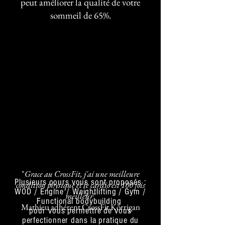
peut améliorer la qualité de votre
sommeil de 65%.
"
Grace au CrossFit, j'ai une meilleure
Plusieurs cours vous sont proposés :
condition physique et le cardio est 100 fois
WOD / Engine / Weightlifting / Gym /
meilleur
"
Functional bodybuilding
Mathieu adhérent CrossFit Korrigan
pour vous permettre de vous
perfectionner dans la pratique du