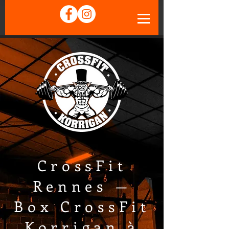
CrossFit
Rennes —
Box CrossFit
Korrigan à